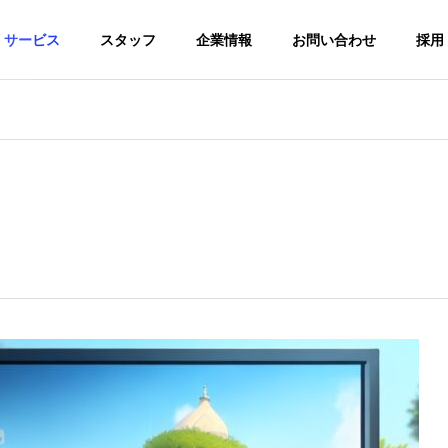
サービス
スタッフ
企業情報
お問い合わせ
採用
Mission
ミッション
HOLYST2030
ホームページ
2030目標
サー
マッチングシ
制作
ステム
配送事業会社特
化
配送会社専用