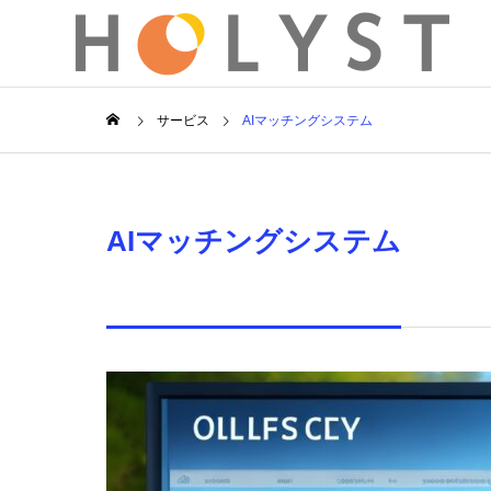
サービス
AIマッチングシステム
Greeting
ごあいさつ
AIマッチングシステム
サービス
会社概要
service
company
OUTLINE
会社概要
リテール
ビス
小口輸送